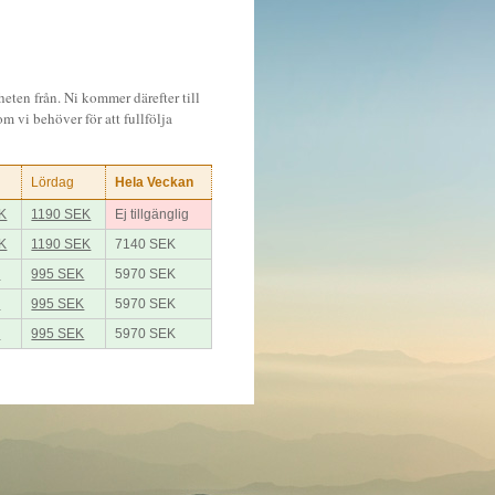
heten från. Ni kommer därefter till
m vi behöver för att fullfölja
Lördag
Hela Veckan
K
1190 SEK
Ej tillgänglig
K
1190 SEK
7140 SEK
K
995 SEK
5970 SEK
K
995 SEK
5970 SEK
K
995 SEK
5970 SEK