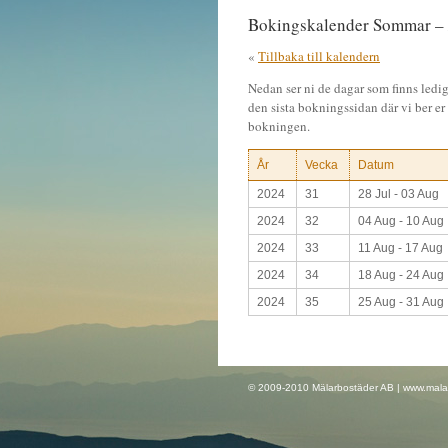
Bokingskalender Sommar –
«
Tillbaka till kalendern
Nedan ser ni de dagar som finns ledig
den sista bokningssidan där vi ber er 
bokningen.
År
Vecka
Datum
2024
31
28 Jul - 03 Aug
2024
32
04 Aug - 10 Aug
2024
33
11 Aug - 17 Aug
2024
34
18 Aug - 24 Aug
2024
35
25 Aug - 31 Aug
© 2009-2010 Mälarbostäder AB | www.malarbo