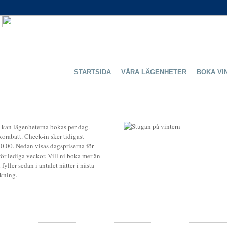
STARTSIDA
VÅRA LÄGENHETER
BOKA VI
kan lägenheterna bokas per dag.
orabatt. Check-in sker tidigast
10.00. Nedan visas dagspriserna för
ör lediga veckor. Vill ni boka mer än
fyller sedan i antalet nätter i nästa
kning.