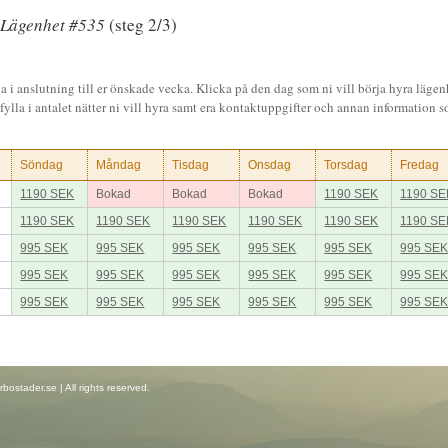
Lägenhet #535
(steg 2/3)
a i anslutning till er önskade vecka. Klicka på den dag som ni vill börja hyra lägen
fylla i antalet nätter ni vill hyra samt era kontaktuppgifter och annan information so
Söndag
Måndag
Tisdag
Onsdag
Torsdag
Fredag
1190 SEK
Bokad
Bokad
Bokad
1190 SEK
1190 SE
1190 SEK
1190 SEK
1190 SEK
1190 SEK
1190 SEK
1190 SE
995 SEK
995 SEK
995 SEK
995 SEK
995 SEK
995 SE
995 SEK
995 SEK
995 SEK
995 SEK
995 SEK
995 SE
995 SEK
995 SEK
995 SEK
995 SEK
995 SEK
995 SE
stader.se | All rights reserved.